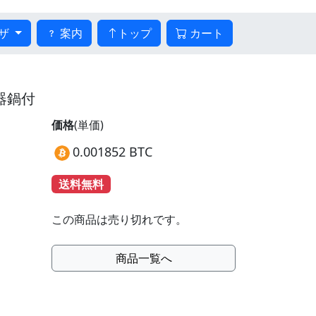
ザ
案内
トップ
カート
陶器鍋付
価格
(単価)
0.001852 BTC
送料無料
この商品は売り切れです。
商品一覧へ