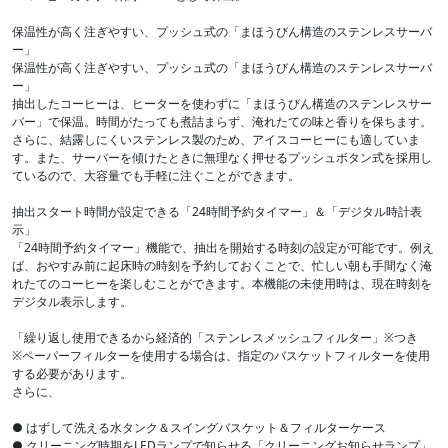
保温性が高く注ぎやすい、プッシュ式の「まほうびん構造のステンレスサーバ
ー」
保温性が高く注ぎやすい、プッシュ式の「まほうびん構造のステンレスサーバ
ー」
抽出したコーヒーは、ヒーターを使わずに「まほうびん構造のステンレスサー
バー」で保温。時間がたっても煮詰まらず、淹れたての味と香りを保ちます。
さらに、結露しにくいステンレス製のため、アイスコーヒーにも適していま
す。また、サーバーを傾けたときに無理なく押せるプッシュボタン式を採用し
ているので、大容量でも手軽に注ぐことができます。
抽出スタート時間が設定できる「24時間予約タイマー」＆「デジタル時計表
示」
「24時間予約タイマー」機能で、抽出を開始する時刻の設定が可能です。例え
ば、おやすみ前に起床時の時刻を予約しておくことで、忙しい朝も手間なく淹
れたてのコーヒーを楽しむことができます。本機能の未使用時は、現在時刻を
デジタル表示します。
「繰り返し使用できるから経済的「ステンレスメッシュフィルター」※つき
※ペーパーフィルターを使用する場合は、指定のバスケットフィルターを使用
する必要があります。
さらに、
● はずして洗える水タンク＆スイングバスケット＆フィルターケース
● クリーニング時期をLEDランプで知らせる「クリーニングお知らせランプ」