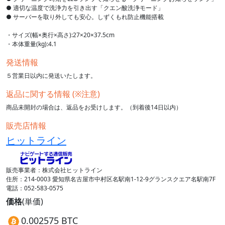
● 適切な温度で洗浄力を引き出す「クエン酸洗浄モード」
● サーバーを取り外しても安心。しずくもれ防止機能搭載
・サイズ(幅×奥行×高さ):27×20×37.5cm
・本体重量(kg):4.1
発送情報
５営業日以内に発送いたします。
返品に関する情報 (※注意)
商品未開封の場合は、返品をお受けします。（到着後14日以内）
販売店情報
ヒットライン
販売事業者：株式会社ヒットライン
住所：214-0003 愛知県名古屋市中村区名駅南1-12-9グランスクエア名駅南7F
電話：052-583-0575
価格
(単価)
0.002575 BTC