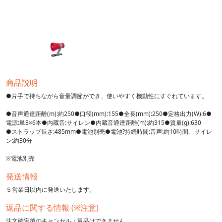
商品説明
●片手で持ちながら音量調節ができ、使いやすく機動性にすぐれています。
●音声通達距離(m):約250●口径(mm):155●全長(mm):250●定格出力(W):6●
電源:単3×6本●内蔵音:サイレン●内蔵音通達距離(m):約315●質量(g):630
●ストラップ長さ:485mm●電池別売●電池?持続時間:音声:約10時間、サイレ
ン:約30分
※電池別売
発送情報
５営業日以内に発送いたします。
返品に関する情報 (※注意)
注文確定後のキャンセル・返品はできません。