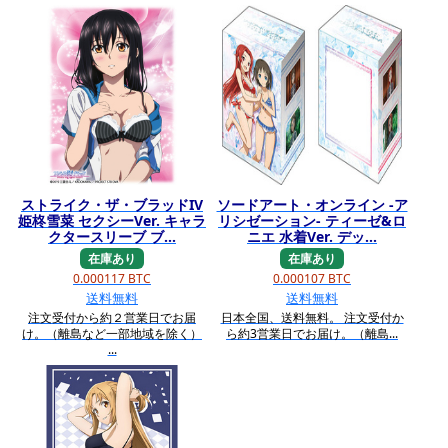
ストライク・ザ・ブラッドIV
ソードアート・オンライン -ア
姫柊雪菜 セクシーVer. キャラ
リシゼーション- ティーゼ&ロ
クタースリーブ ブ...
ニエ 水着Ver. デッ...
在庫あり
在庫あり
0.000117 BTC
0.000107 BTC
送料無料
送料無料
注文受付から約２営業日でお届
日本全国、送料無料。 注文受付か
け。（離島など一部地域を除く）
ら約3営業日でお届け。（離島...
...