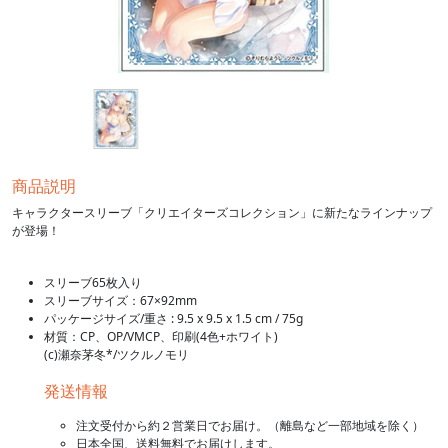
商品説明
キャラクタースリーブ「クリエイターズコレクション」に新たなラインナップ
が登場！
スリーブ65枚入り
スリーブサイズ：67×92mm
パッケージサイズ/重さ : 9.5 x 9.5 x 1.5 cm / 75g
材質：CP、OP/VMCP、印刷(4色+ホワイト)
(c)瀬奈茅冬*/ツクルノモリ
発送情報
注文受付から約２営業日でお届け。（離島など一部地域を除く）
日本全国、送料無料でお届けします。