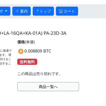
ザ
案内
トップ
カート
16QA+KA-01A) PA-23D-3A
価格
(単価)
0.008809 BTC
業に最適で
ます。 商
取り付けるこ
送料無料
増設するこ
この商品は売り切れです。
商品一覧へ