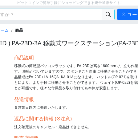
ビットコインで簡単手軽にショッピングできる総合通販サイト!
ユー
アーム
商品
 ) PA-23D-3A 移動式ワークステーション(PA-23D+LA-
商品説明
移動式の簡易型パソコンラックです。PA-23Dは高さ1800mmで、立ち作
す。 車輪がついていますので、スタンドごと自由に移動させることができ
品構成はPA-23D+LA-16QA+KA-01Aになります。 ハンドル(OP-021)を
とにより、より手軽に移動させることができます。 ウェイト(OP-022)を
とが可能です。様々な付属品を取り付けても本体が安定します。
発送情報
５営業日以内に発送いたします。
返品に関する情報 (※注意)
注文確定後のキャンセル・返品はできません。
販売店情報