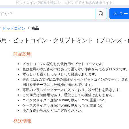
ビットコインで簡単手軽にショッピングできる総合通販サイト!
ユー
ビットコイン
商品
飾用・ビットコイン・クリプトミント（ブロンズ・
商品説明
ビットコインの記念した装飾用のビットコインです。
色は金属の冷たさの中にあって柔らかい印象を与えるブロンズです
ずっしりと重くしっかりとした質感があります。
表面にはBの文字に二本の縦線が入ったビットコインのマーク、裏面
回路をモチーフにした模様が描かれています。
専用のプラスチックケースに入っており、埃や汚れを防ぎます。
この商品は装飾用であり、通貨としての価値はありません。
コインのサイズ：直径: 40mm, 厚み: 3mm, 重量: 29g
ケースのサイズ：直径: 45mm, 厚み: 8mm, 重量: 5g
小さな傷や汚れなどはご容赦ください。
発送情報