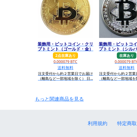
装飾用・ビットコイン・クリ
装飾用・ビットコ
プトミント（ゴールド・金）
プトミント（シル
2点在庫あり
在庫あり
0.000079 BTC
0.000079 BT
送料無料
送料無料
注文受付から約２営業日でお届け
注文受付から約２営業
（離島など一部地域を除く） 日...
（離島など一部地域を除く
もっと関連商品を見る
利用規約
特定商取