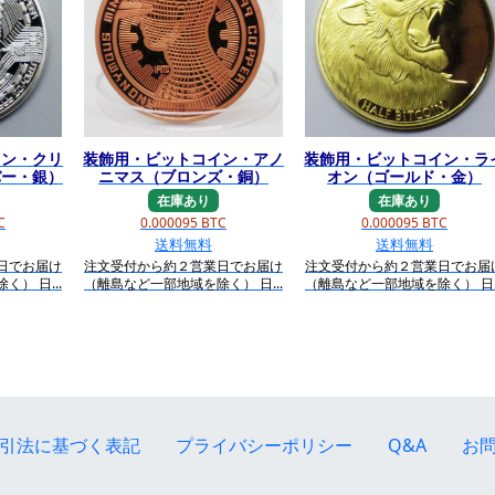
イン・クリ
装飾用・ビットコイン・アノ
装飾用・ビットコイン・ラ
バー・銀）
ニマス（ブロンズ・銅）
オン（ゴールド・金）
在庫あり
在庫あり
C
0.000095 BTC
0.000095 BTC
送料無料
送料無料
日でお届け
注文受付から約２営業日でお届け
注文受付から約２営業日でお届
） 日...
（離島など一部地域を除く） 日...
（離島など一部地域を除く） 日..
引法に基づく表記
プライバシーポリシー
Q&A
お