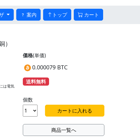
ザ
案内
トップ
カート
銅）
価格
(単価)
0.000079 BTC
。
送料無料
には電気
個数
商品一覧へ