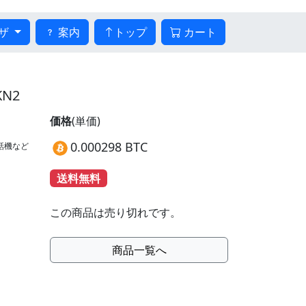
ザ
案内
トップ
カート
N2
価格
(単価)
0.000298 BTC
話機など
送料無料
この商品は売り切れです。
商品一覧へ